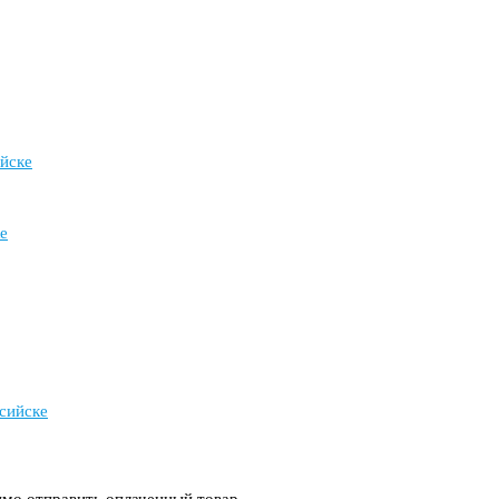
йске
е
сийске