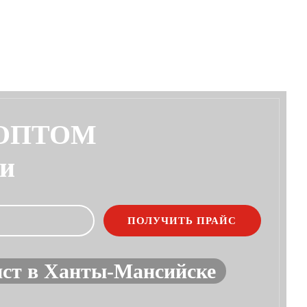
 ОПТОМ
ии
ист в Ханты-Мансийске