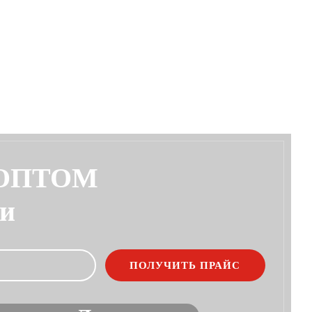
 ОПТОМ
ии