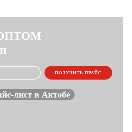
 ОПТОМ
ии
йс-лист в Актобе