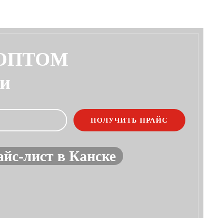
 ОПТОМ
ии
йс-лист в Канске