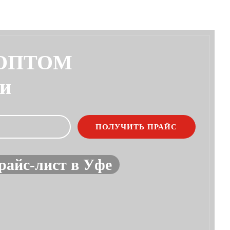
 ОПТОМ
ии
райс-лист в Уфе