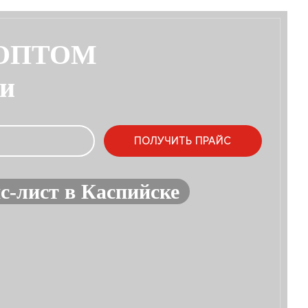
 ОПТОМ
ии
с-лист в Каспийске